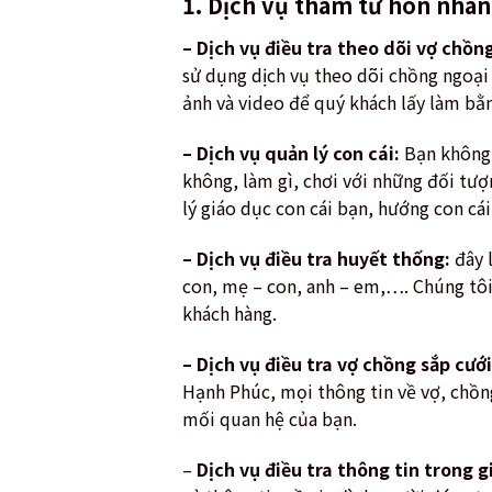
1. Dịch vụ thám tử hôn nhân
– Dịch vụ điều tra theo dõi vợ chồn
sử dụng dịch vụ theo dõi chồng ngoại 
ảnh và video để quý khách lấy làm bằ
– Dịch vụ quản lý con cái:
Bạn không c
không, làm gì, chơi với những đối tư
lý giáo dục con cái bạn, hướng con cá
– Dịch vụ điều tra huyết thống:
đây l
con, mẹ – con, anh – em,…. Chúng tôi
khách hàng.
– Dịch vụ điều tra vợ chồng sắp cưới
Hạnh Phúc, mọi thông tin về vợ, chồn
mối quan hệ của bạn.
–
Dịch vụ điều tra thông tin trong g