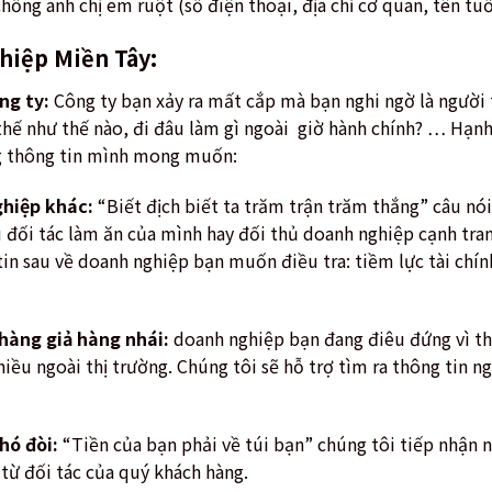
chồng anh chị em ruột (số điện thoại, địa chỉ cơ quan, tên tu
hiệp Miền Tây:
ng ty:
Công ty bạn xảy ra mất cắp mà bạn nghi ngờ là người
thế như thế nào, đi đâu làm gì ngoài giờ hành chính? … Hạnh
g thông tin mình mong muốn:
ghiệp khác:
“Biết địch biết ta trăm trận trăm thắng” câu nói 
ối tác làm ăn của mình hay đối thủ doanh nghiệp cạnh tranh
n sau về doanh nghiệp bạn muốn điều tra: tiềm lực tài chín
hàng giả hàng nhái:
doanh nghiệp bạn đang điêu đứng vì thô
iều ngoài thị trường. Chúng tôi sẽ hỗ trợ tìm ra thông tin n
hó đòi:
“Tiền của bạn phải về túi bạn” chúng tôi tiếp nhận 
 từ đối tác của quý khách hàng.