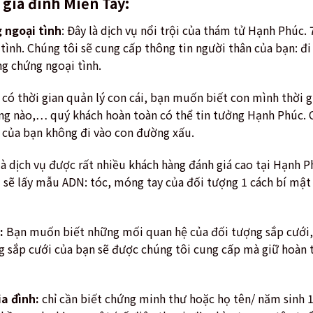
 gia đình Miền Tây:
g ngoại tình
: Đây là dịch vụ nổi trội của thám tử Hạnh Phúc.
tình. Chúng tôi sẽ cung cấp thông tin người thân của bạn: đi
ng chứng ngoại tình.
ó thời gian quản lý con cái, bạn muốn biết con mình thời gi
ợng nào,… quý khách hoàn toàn có thể tin tưởng Hạnh Phúc. 
i của bạn không đi vào con đường xấu.
à dịch vụ được rất nhiều khách hàng đánh giá cao tại Hạnh P
 sẽ lấy mẫu ADN: tóc, móng tay của đối tượng 1 cách bí mậ
:
Bạn muốn biết những mối quan hệ của đối tượng sắp cưới, 
g sắp cưới của bạn sẽ được chúng tôi cung cấp mà giữ hoàn
ia đình:
chỉ cần biết chứng minh thư hoặc họ tên/ năm sinh 1