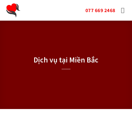
Bỏ
qua
077 669 2468
nội
dung
Dịch vụ tại Miền Bắc