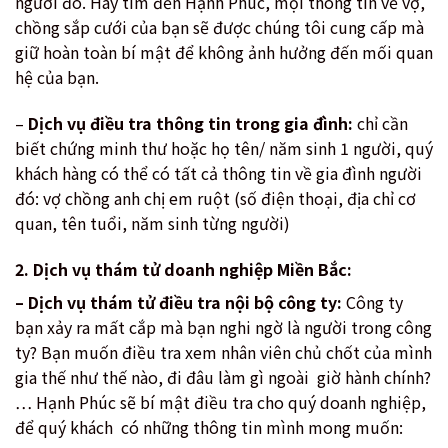
người đó. Hãy tìm đến Hạnh Phúc, mọi thông tin về vợ,
chồng sắp cưới của bạn sẽ được chúng tôi cung cấp mà
giữ hoàn toàn bí mật để không ảnh hưởng đến mối quan
hệ của bạn.
–
Dịch vụ điều tra thông tin trong gia đình:
chỉ cần
biết chứng minh thư hoặc họ tên/ năm sinh 1 người, quý
khách hàng có thể có tất cả thông tin về gia đình người
đó: vợ chồng anh chị em ruột (số điện thoại, địa chỉ cơ
quan, tên tuổi, năm sinh từng người)
2. Dịch vụ thám tử doanh nghiệp Miền Bắc:
– Dịch vụ thám tử điều tra nội bộ công ty:
Công ty
bạn xảy ra mất cắp mà bạn nghi ngờ là người trong công
ty? Bạn muốn điều tra xem nhân viên chủ chốt của mình
gia thế như thế nào, đi đâu làm gì ngoài giờ hành chính?
… Hạnh Phúc sẽ bí mật điều tra cho quý doanh nghiệp,
để quý khách có những thông tin mình mong muốn: