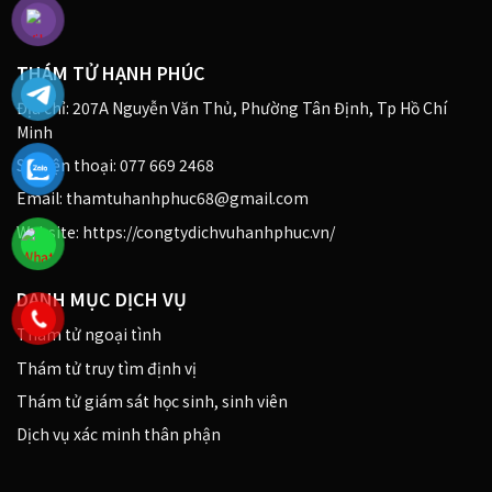
THÁM TỬ HẠNH PHÚC
Địa chỉ: 207A Nguyễn Văn Thủ, Phường Tân Định, Tp Hồ Chí
Minh
Số điện thoại: 077 669 2468
Email: thamtuhanhphuc68@gmail.com
Website: https://congtydichvuhanhphuc.vn/
DANH MỤC DỊCH VỤ
Thám tử ngoại tình
Thám tử truy tìm định vị
Thám tử giám sát học sinh, sinh viên
Dịch vụ xác minh thân phận